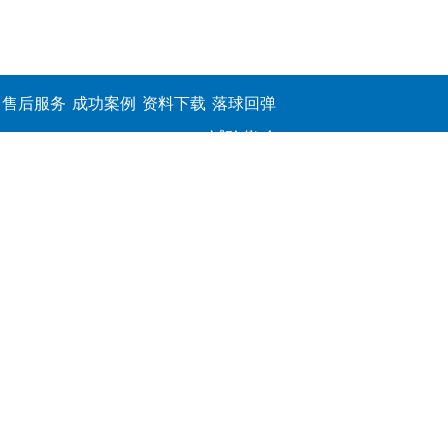
售后服务
成功案例
资料下载
落球回弹
试验仪,介
电击穿强
度测定仪